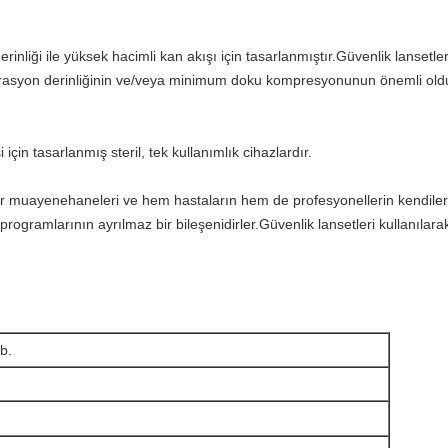
inliği ile yüksek hacimli kan akışı için tasarlanmıştır.Güvenlik lansetle
enetrasyon derinliğinin ve/veya minimum doku kompresyonunun önemli old
için tasarlanmış steril, tek kullanımlık cihazlardır.
oktor muayenehaneleri ve hem hastaların hem de profesyonellerin kendile
programlarının ayrılmaz bir bileşenidirler.Güvenlik lansetleri kullanıla
vb.