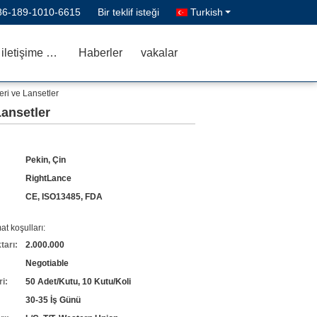
86-189-1010-6615
Bir teklif isteği
Turkish
Bizimle iletişime geçin
Haberler
vakalar
eri ve Lansetler
Lansetler
Pekin, Çin
RightLance
CE, ISO13485, FDA
t koşulları:
tarı:
2.000.000
Negotiable
ri:
50 Adet/Kutu, 10 Kutu/Koli
30-35 İş Günü