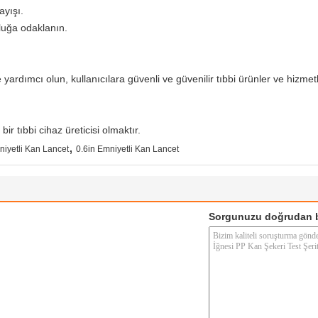
ayışı.
luğa odaklanın.
e yardımcı olun, kullanıcılara güvenli ve güvenilir tıbbi ürünler ve hizmet
ir tıbbi cihaz üreticisi olmaktır.
,
iyetli Kan Lancet
0.6in Emniyetli Kan Lancet
Sorgunuzu doğrudan b