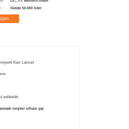
rı:
L/C, T/T, Western Union
:
Günde 50.000 Adet
tişim
niyetli Kan Lancet
 mm
l edilebilir
armak neşter cihazı pp