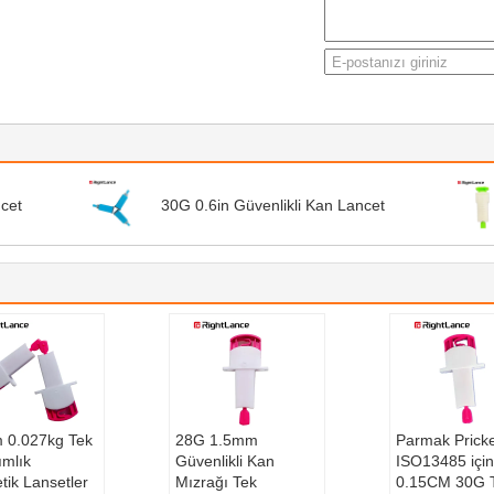
cet
30G 0.6in Güvenlikli Kan Lancet
 0.027kg Tek
28G 1.5mm
Parmak Prick
ımlık
Güvenlikli Kan
ISO13485 için
tik Lansetler
Mızrağı Tek
0.15CM 30G 