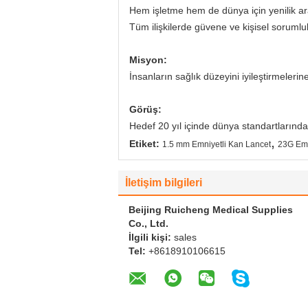
Hem işletme hem de dünya için yenilik ar
Tüm ilişkilerde güvene ve kişisel sorumlu
Misyon:
İnsanların sağlık düzeyini iyileştirmelerin
Görüş:
Hedef 20 yıl içinde dünya standartlarında b
,
Etiket:
1.5 mm Emniyetli Kan Lancet
23G Emn
İletişim bilgileri
Beijing Ruicheng Medical Supplies
Co., Ltd.
İlgili kişi:
sales
Tel:
+8618910106615