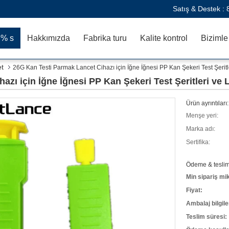
Satış & Destek :
:% s
Hakkımızda
Fabrika turu
Kalite kontrol
et
26G Kan Testi Parmak Lancet Cihazı için İğne İğnesi PP Kan Şekeri Test Şeritl
zı için İğne İğnesi PP Kan Şekeri Test Şeritleri ve 
Ürün ayrıntıları:
Menşe yeri:
Marka adı:
Sertifika:
Ödeme & teslima
Min sipariş mik
Fiyat:
Ambalaj bilgile
Teslim süresi: