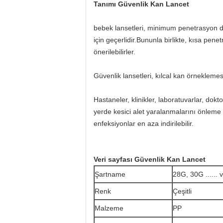
Tanımı
Güvenlik Kan Lancet
bebek lansetleri, minimum penetrasyon der
için geçerlidir.Bununla birlikte, kısa p
önerilebilirler.
Güvenlik lansetleri, kılcal kan örneklemesi 
Hastaneler, klinikler, laboratuvarlar, d
yerde kesici alet yaralanmalarını önleme 
enfeksiyonlar en aza indirilebilir.
Veri sayfası
Güvenlik Kan Lancet
Şartname
28G, 30G ...... 
Renk
Çeşitli
Malzeme
PP