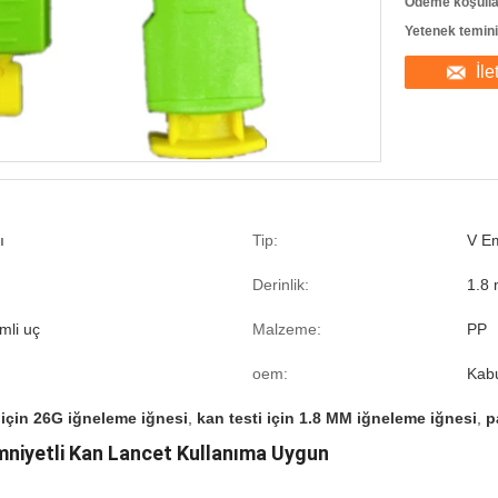
Ödeme koşulla
Yetenek temini
İle
ı
Tip:
V Em
Derinlik:
1.8
mli uç
Malzeme:
PP
oem:
Kabu
 için 26G iğneleme iğnesi
,
kan testi için 1.8 MM iğneleme iğnesi
,
p
 Emniyetli Kan Lancet Kullanıma Uygun